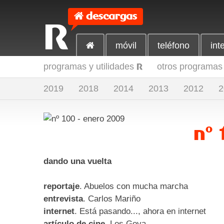
descargas
R
móvil
teléfono
int
programas y utilidades
otros programas 
R
2019
2018
2014
2013
2012
2
nº 
dando una vuelta
reportaje
. Abuelos con mucha marcha
entrevista
. Carlos Mariño
internet
. Está pasando..., ahora en internet
artículo de cine
. Los Goya