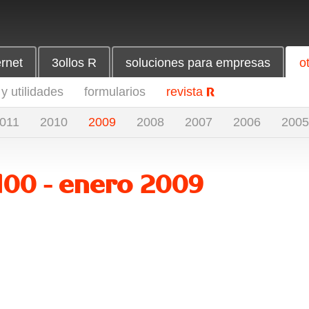
ernet
3ollos R
soluciones para empresas
o
y utilidades
formularios
revista
R
011
2010
2009
2008
2007
2006
2005
100 - enero 2009