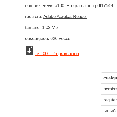
nombre: Revista100_Programacion.pdf
17549
requiere:
Adobe Acrobat Reader
tamaño: 1,02 Mb
descargado:
626
veces
nº 100 - Programación
cualqu
nombre
requie
tamaño