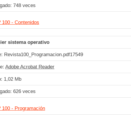
rgado:
748
veces
º 100 - Contenidos
ier sistema operativo
: Revista100_Programacion.pdf
17549
re:
Adobe Acrobat Reader
: 1,02 Mb
rgado:
626
veces
º 100 - Programación