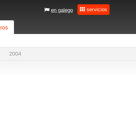
servicios
en galego
tros
2004