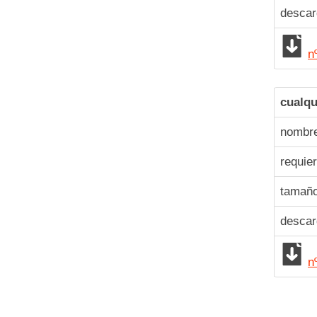
desca
n
cualqu
nombre
requie
tamaño
desca
n