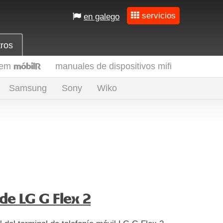
servicios
en galego
tros
dem
manuales de dispositivos mifi
móbilR
Samsung
Sony
Wiko
de LG G Flex 2