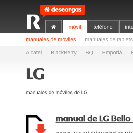
descargas
R
móvil
teléfono
int
manuales de móviles
manuales de tablets
Alcatel
BlackBerry
BQ
Emporia
LG
manuales de móviles de LG
manual de LG Bello 