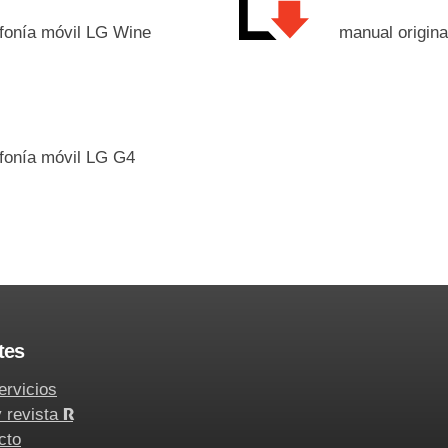
lefonía móvil LG Wine
manual origina
lefonía móvil LG G4
tes
ervicios
y revista
R
cto