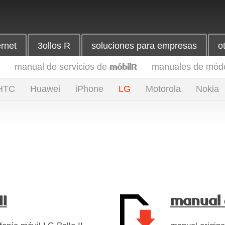
ernet
3ollos R
soluciones para empresas
o
manual de servicios de
manuales de mó
móbilR
HTC
Huawei
iPhone
LG
Motorola
Nokia
II
manual 