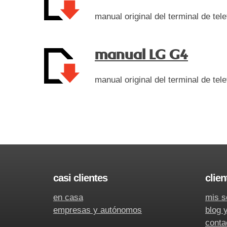
manual original del terminal de te
manual LG G4
manual original del terminal de te
casi clientes
clien
en casa
mis s
empresas y autónomos
blog 
conta