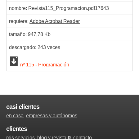
nombre: Revista115_Programacion.pdf
17643
requiere:
Adobe Acrobat Reader
tamaño: 947,78 Kb
descargado:
243
veces
nº 115 - Programación
casi clientes
en casa
empresas y autónomos
clientes
mis servicios
blog y revista
contacto
R