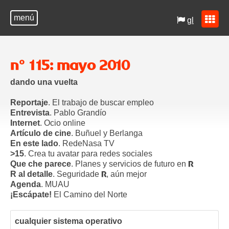
menú
gl
nº 115: mayo 2010
dando una vuelta
Reportaje
. El trabajo de buscar empleo
Entrevista
. Pablo Grandío
Internet
. Ocio online
Artículo de cine
. Buñuel y Berlanga
En este lado
. RedeNasa TV
>15
. Crea tu avatar para redes sociales
Que che parece
. Planes y servicios de futuro en
R
R al detalle
. Seguridade
, aún mejor
R
Agenda
. MUAU
¡Escápate!
El Camino del Norte
cualquier sistema operativo