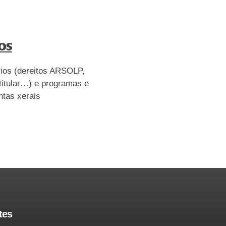
os
rios (dereitos ARSOLP,
titular…) e programas e
ntas xerais
tes