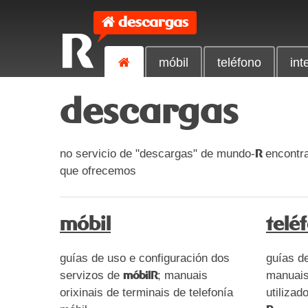
descargas
R
móbil
teléfono
int
descargas
no servicio de "descargas" de mundo-
encontra
R
que ofrecemos
móbil
telé
guías de uso e configuración dos
guías de
servizos de
; manuais
manuais
móbilR
orixinais de terminais de telefonía
utilizad