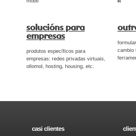
móbil
R
solucións para
outr
empresas
formula
cambio 
produtos específicos para
ferrame
empresas: redes privadas virtuais,
ollomol, hosting, housing, etc.
">
casi clientes
clien