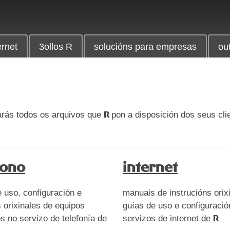
ernet
3ollos R
solucións para empresas
ou
rás todos os arquivos que
pon a disposición dos seus cli
R
fono
internet
 uso, configuración e
manuais de instrucións orixi
 orixinales de equipos
guías de uso e configuració
os no servizo de telefonía de
servizos de internet de
R