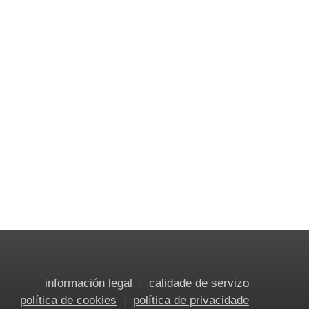
información legal
calidade de servizo
política de cookies
política de privacidade