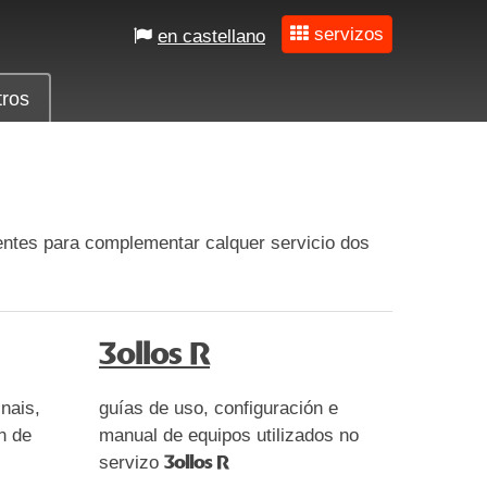
servizos
en castellano
tros
entes para complementar calquer servicio dos
3ollos R
nais,
guías de uso, configuración e
n de
manual de equipos utilizados no
servizo
3ollos R