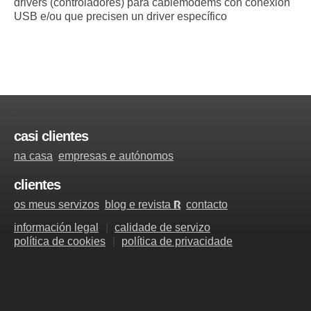
drivers (controladores) para cablemódems con conexión
USB e/ou que precisen un driver específico
">
casi clientes
na casa
empresas e autónomos
clientes
os meus servizos
blog e revista
contacto
R
información legal
calidade de servizo
política de cookies
política de privacidade