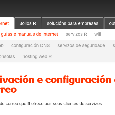
ernet
3ollos R
solucións para empresas
ou
guías e manuais de internet
servizos
wifi
R
eb
configuración DNS
servizos de seguridade
s
onsolas
hosting web R
ivación e configuración
rreo
 de correo que
ofrece aos seus clientes de servizos
R