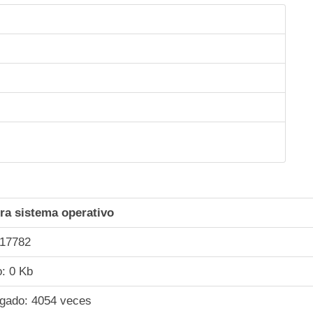
ra sistema operativo
17782
: 0 Kb
rgado:
4054
veces