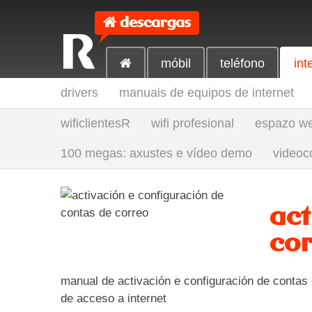
descargas
R
móbil
teléfono
int
drivers
manuais de equipos de internet
wificlientesR
wifi profesional
espazo w
100 megas: axustes e vídeo demo
videoc
act
co
manual de activación e configuración de contas
de acceso a internet