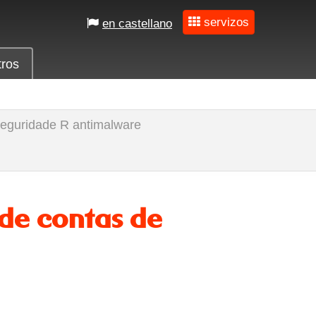
servizos
en castellano
tros
eguridade R antimalware
 de contas de