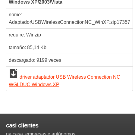
Windows XP/2003/Vista
nome:
AdaptadorUSBWirelessConnectionNC_WinXP.zip
17357
require:
Winzip
tamaño: 85,14 Kb
descargado:
9199
veces
driver adaptador USB Wireless Connection NC
WGLDUC Windows XP
casi clientes
na casa
empresas e autónomos