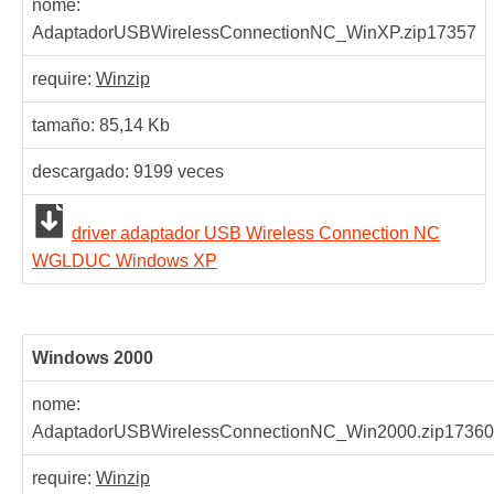
nome:
AdaptadorUSBWirelessConnectionNC_WinXP.zip
17357
require:
Winzip
tamaño: 85,14 Kb
descargado:
9199
veces
driver adaptador USB Wireless Connection NC
WGLDUC Windows XP
Windows 2000
nome:
AdaptadorUSBWirelessConnectionNC_Win2000.zip
17360
require:
Winzip