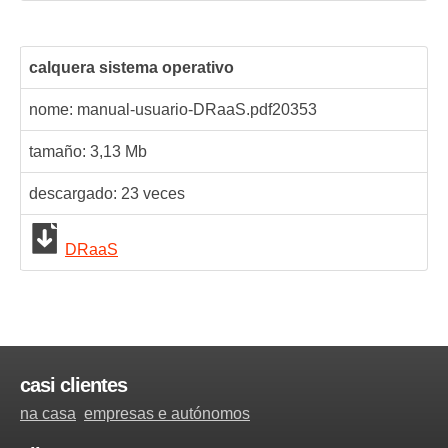
calquera sistema operativo
nome: manual-usuario-DRaaS.pdf
20353
tamaño: 3,13 Mb
descargado:
23
veces
DRaaS
casi clientes
na casa
empresas e autónomos