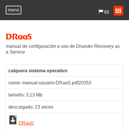
menú
es
DRaaS
manual de configuración e uso de
Disaster Recovery as
a Service
calquera sistema operativo
nome: manual-usuario-DRaaS.pdf
20353
tamaño: 3,13 Mb
descargado:
23
veces
DRaaS