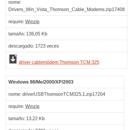
nome:
Drivers_Win_Vista_Thomson_Cable_Modems.zip
17408
require:
Winzip
tamaño: 136,05 Kb
descargado:
1723
veces
driver cablemódem Thomson TCM 325
Windows 98/Me/2000/XP/2003
nome: driverUSBThomsonTCM325,1.zip
17204
require:
Winzip
tamaño: 13,22 Kb