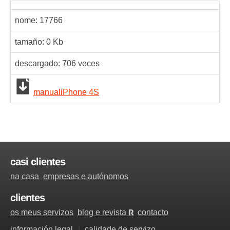
nome:
17766
tamaño: 0 Kb
descargado:
706
veces
manualiPhone 4S
casi clientes
na casa
empresas e autónomos
clientes
os meus servizos
blog e revista
contacto
R
información legal
calidade de servizo