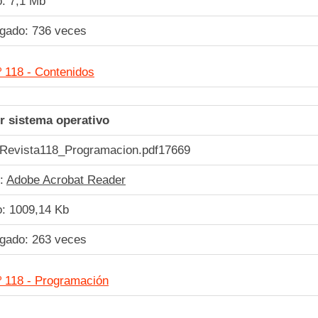
: 7,1 Mb
rgado:
736
veces
º 118 - Contenidos
r sistema operativo
Revista118_Programacion.pdf
17669
e:
Adobe Acrobat Reader
: 1009,14 Kb
rgado:
263
veces
º 118 - Programación