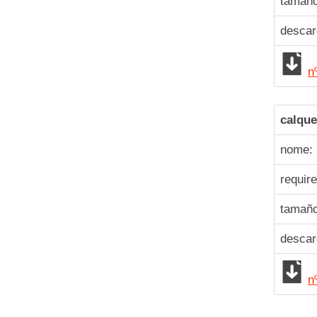
tamaño
desca
n
calque
nome: 
requir
tamaño
desca
n