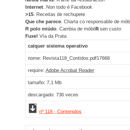
Internet
. Non todo é Facebook
>15
. Receitas de rechupete
Que che parece
. Charla co responsable de mób
R polo miúdo
. Cambia de móbil
sen custo
R
Fuxe!
Vía da Prata
calquer sistema operativo
nome: Revista118_Contidos.pdf
17668
require:
Adobe Acrobat Reader
tamaño: 7,1 Mb
descargado:
736
veces
nº 118 - Contenidos