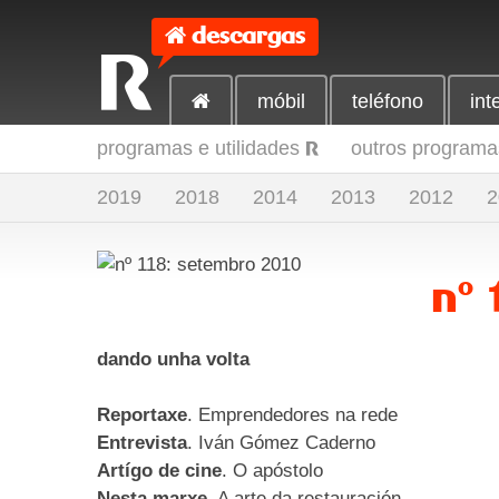
descargas
R
móbil
teléfono
int
programas e utilidades
outros programas
R
2019
2018
2014
2013
2012
2
nº 
dando unha volta
Reportaxe
. Emprendedores na rede
Entrevista
. Iván Gómez Caderno
Artígo de cine
. O apóstolo
Nesta marxe
. A arte da restauración