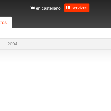
servizos
en castellano
tros
2004