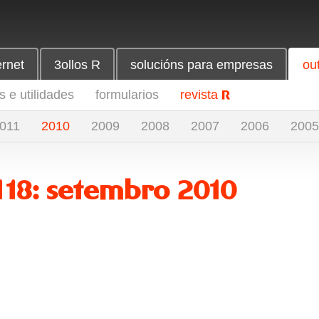
ernet
3ollos R
solucións para empresas
ou
 e utilidades
formularios
revista
R
011
2010
2009
2008
2007
2006
2005
118: setembro 2010