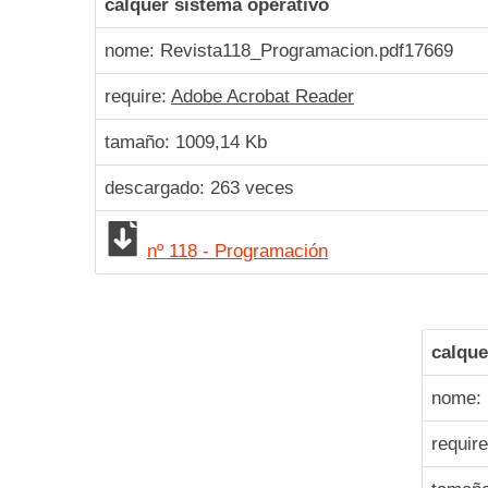
calquer sistema operativo
nome: Revista118_Programacion.pdf
17669
require:
Adobe Acrobat Reader
tamaño: 1009,14 Kb
descargado:
263
veces
nº 118 - Programación
calque
nome: 
requir