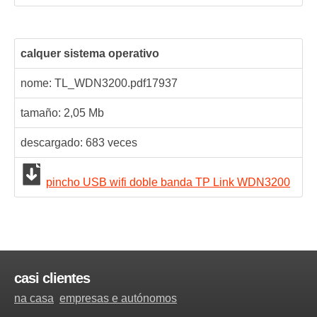
calquer sistema operativo
nome: TL_WDN3200.pdf
17937
tamaño: 2,05 Mb
descargado:
683
veces
pincho USB wifi doble banda TP Link WDN3200
casi clientes
na casa
empresas e autónomos